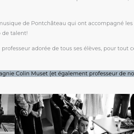
 musique de Pontchâteau qui ont accompagné les
de talent!
, professeur adorée de tous ses élèves, pour tout c
gnie Colin Muset (et également professeur de no