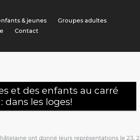
nfants & jeunes
Groupes adultes
ie
Contact
es et des enfants au carré
: dans les loges!
hâtelaine ont donné leurs représentations le 23, 2