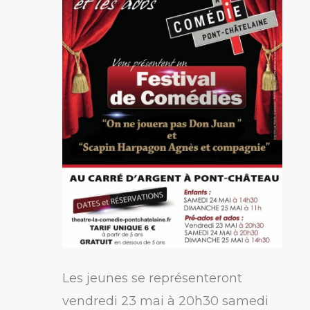
pas
Don
Juan »
et
»
Scapin,
Harpagon,
Agnès
et
compagnie »
Les jeunes se représenteront
vendredi 23 mai à 20h30 samedi