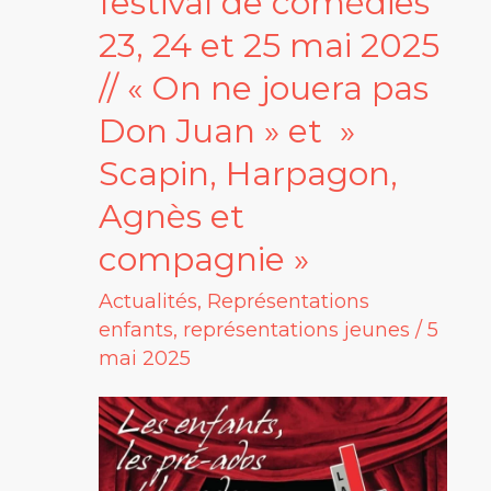
festival de comédies
de
23, 24 et 25 mai 2025
comédies
// « On ne jouera pas
23,
Don Juan » et »
24
Scapin, Harpagon,
et
Agnès et
25
mai
compagnie »
2025
Actualités
,
Représentations
//
enfants
,
représentations jeunes
/
5
mai 2025
«
On
ne
jouera