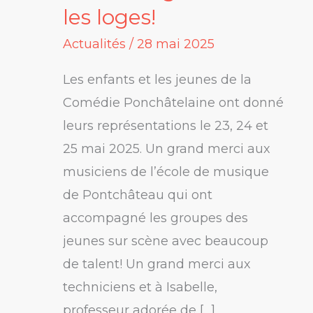
et
les loges!
des
Actualités
/
28 mai 2025
enfants
au
Les enfants et les jeunes de la
carré
Comédie Ponchâtelaine ont donné
d’argent
leurs représentations le 23, 24 et
:
25 mai 2025. Un grand merci aux
dans
musiciens de l’école de musique
les
de Pontchâteau qui ont
loges!
accompagné les groupes des
jeunes sur scène avec beaucoup
de talent! Un grand merci aux
techniciens et à Isabelle,
professeur adorée de […]