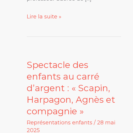
Lire la suite »
Spectacle des
Spectacle
des
enfants au carré
enfants
d’argent : « Scapin,
au
Harpagon, Agnès et
carré
compagnie »
d’argent
:
Représentations enfants
/
28 mai
2025
« Scapin,