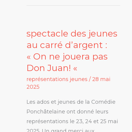
spectacle des jeunes
spectacle
des
au carré d’argent :
jeunes
« On ne jouera pas
au
Don Juan! «
carré
représentations jeunes
/
28 mai
d’argent
2025
:
« On
Les ados et jeunes de la Comédie
ne
Ponchâtelaine ont donné leurs
jouera
représentations le 23, 24 et 25 mai
pas
2025. Un grand merci aux