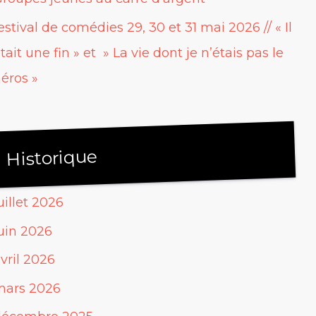
estival de comédies 29, 30 et 31 mai 2026 // « Il
tait une fin » et » La vie dont je n’étais pas le
éros »
Historique
uillet 2026
uin 2026
vril 2026
mars 2026