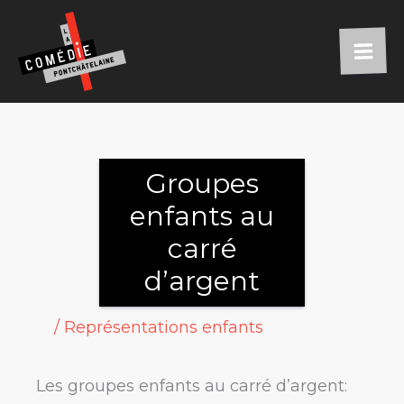
Aller
au
contenu
Groupes
enfants au
carré
d’argent
/
Représentations enfants
Les groupes enfants au carré d’argent: