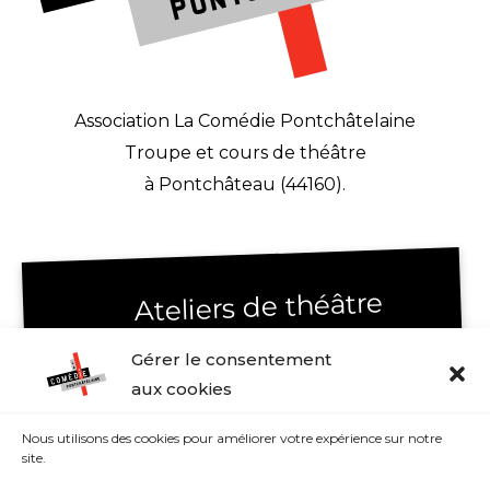
Association La Comédie Pontchâtelaine
Troupe et cours de théâtre
à Pontchâteau (44160).
Ateliers de théâtre
Gérer le consentement
Ateliers de théâtre enfants & jeunes
aux cookies
Ateliers de théâtre adultes
Histoire de la Comédie
Nous utilisons des cookies pour améliorer votre expérience sur notre
site.
Contact