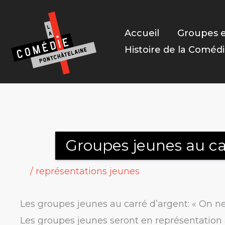
Aller
au
Accueil
Groupes e
contenu
Histoire de la Coméd
Groupes jeunes au ca
/
représentations jeunes
Les groupes jeunes au carré d’argent: « On n
Les groupes jeunes seront en représentation 